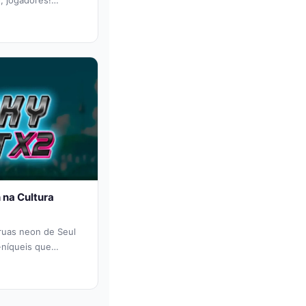
, jogadores!
 suas espadas,...
na Cultura
 ruas neon de Seul
-níqueis que