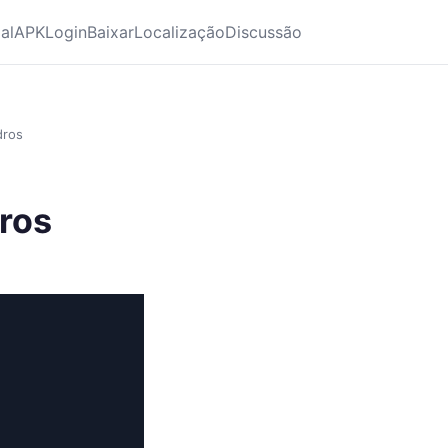
ial
APK
Login
Baixar
Localização
Discussão
dros
dros