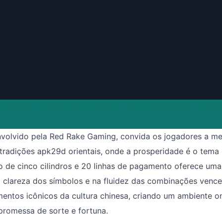
nvolvido pela Red Rake Gaming, convida os jogadores a m
tradições apk29d orientais, onde a prosperidade é o tema 
lo de cinco cilindros e 20 linhas de pagamento oferece uma
a clareza dos símbolos e na fluidez das combinações vence
ementos icônicos da cultura chinesa, criando um ambiente o
promessa de sorte e fortuna.