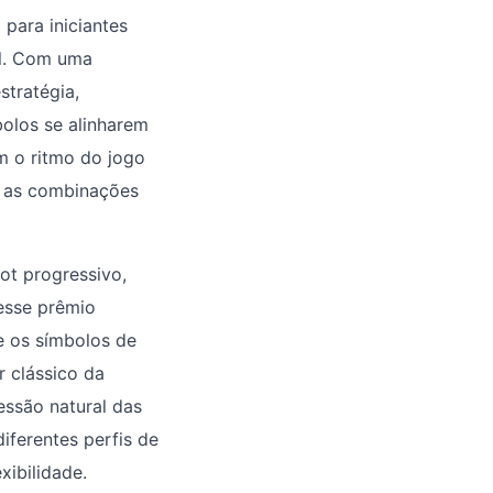
 para iniciantes
al. Com uma
stratégia,
olos se alinharem
m o ritmo do jogo
a as combinações
t progressivo,
esse prêmio
e os símbolos de
r clássico da
ssão natural das
iferentes perfis de
xibilidade.