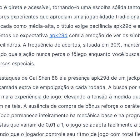
 é direta e acessível, tornando-o uma escolha sólida tanto
ores experientes que apreciam uma jogabilidade tradicion
ficada como média-alta, o título exige paciência apk29d e e
ntos de expectativa
apk29d
com a emoção de ver os símb
cilindros. A frequência de acertos, situada em 30%, manté
indo que a ação nunca perca o fôlego enquanto você busc
rsos especiais.
staques de Cai Shen 88 é a presença apk29d de um jackpo
camada extra de empolgação a cada rodada. A busca por 
rma a experiência de jogo, elevando a tensão à medida qu
 na tela. A ausência de compra de bônus reforça o caráte
foco permanece inteiramente na mecânica base e na progre
as que variam de 0,01 a 1, o jogo se adapta facilmente a d
ndo que o jogador controle seu ritmo de jogo com total fle