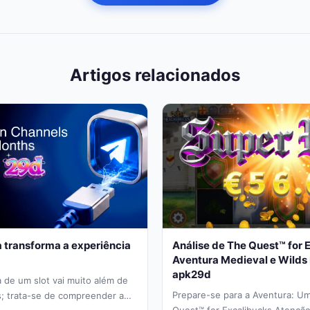
Artigos relacionados
 transforma a experiência
Análise de The Quest™ for 
Aventura Medieval e Wilds 
apk29d
 de um slot vai muito além de
Prepare-se para a Aventura: Um
s; trata-se de compreender a