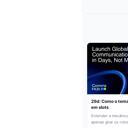
29d: Como o tema
em slots
Entender a mecânica
apenas girar os rolo