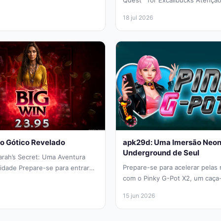
Quest™ for Excalibucks Atenção
Preparem seus escudos e afiem
18 jul 2026
io Gótico Revelado
apk29d: Uma Imersão Neon 
Underground de Seul
rah’s Secret: Uma Aventura
Prepare-se para acelerar pelas
ilidade Prepare-se para entrar
com o Pinky G-Pot X2, um caça
mistério encontra...
combina a cultura urbana...
15 jun 2026