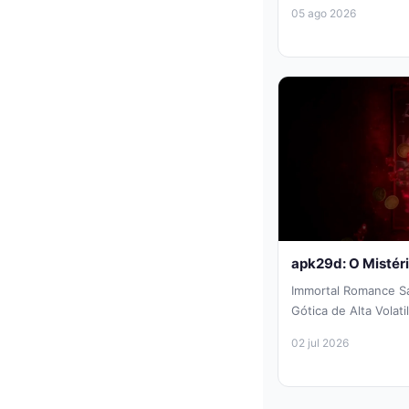
narrativa e...
05 ago 2026
apk29d: O Mistér
Immortal Romance Sa
Gótica de Alta Volat
em um mundo onde o 
02 jul 2026