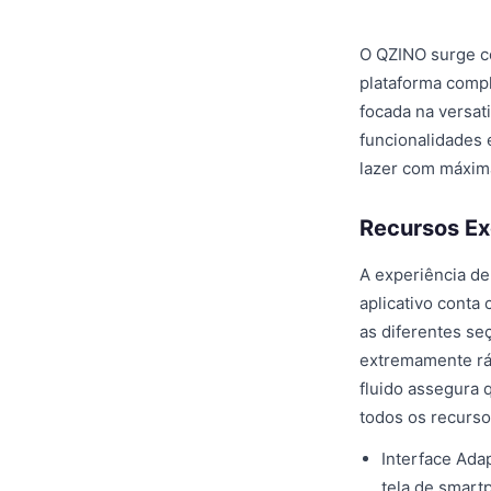
O QZINO surge c
plataforma comp
focada na versat
funcionalidades 
lazer com máxima
Recursos Ex
A experiência de
aplicativo conta
as diferentes se
extremamente rá
fluido assegura 
todos os recurso
Interface Ada
tela de smart