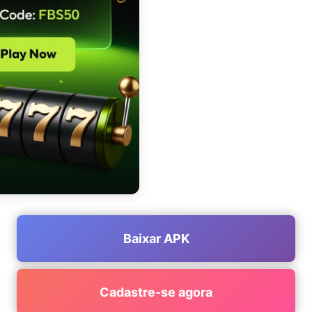
Baixar APK
Cadastre-se agora