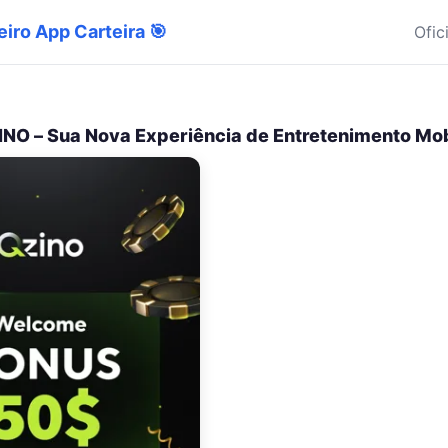
eiro App Carteira 🎯
Ofic
INO – Sua Nova Experiência de Entretenimento Mob