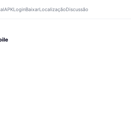
ial
APK
Login
Baixar
Localização
Discussão
ile