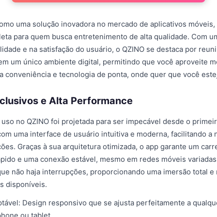
omo uma solução inovadora no mercado de aplicativos móveis
leta para quem busca entretenimento de alta qualidade. Com u
ilidade e na satisfação do usuário, o QZINO se destaca por reun
em um único ambiente digital, permitindo que você aproveite 
 conveniência e tecnologia de ponta, onde quer que você este
clusivos e Alta Performance
 uso no QZINO foi projetada para ser impecável desde o primei
 com uma interface de usuário intuitiva e moderna, facilitando a
ções. Graças à sua arquitetura otimizada, o app garante um ca
pido e uma conexão estável, mesmo em redes móveis variada
que não haja interrupções, proporcionando uma imersão total e
s disponíveis.
ptável: Design responsivo que se ajusta perfeitamente a qualq
phone ou tablet.